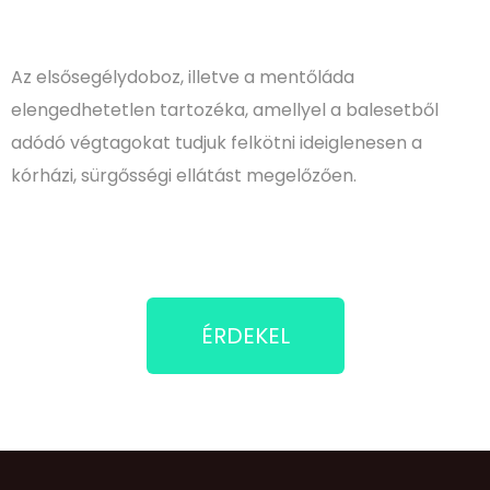
Az elsősegélydoboz, illetve a mentőláda
elengedhetetlen tartozéka, amellyel a balesetből
adódó végtagokat tudjuk felkötni ideiglenesen a
kórházi, sürgősségi ellátást megelőzően.
ÉRDEKEL