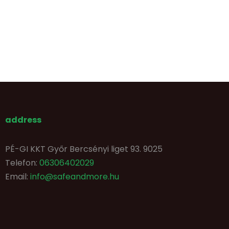
address
PÉ-GI KKT Győr Bercsényi liget 93. 9025
Telefon:
06306402029
Email:
info@safeandmore.hu