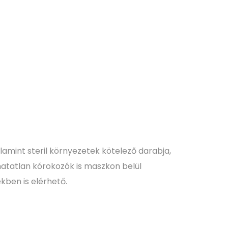
amint steril környezetek kötelező darabja,
hatatlan kórokozók is maszkon belül
ekben is elérhető.