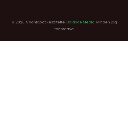
© 2020 A honlapot készítette:
Balance Media
Minden jog
fenntartva