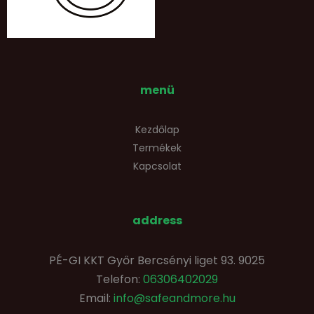
menü
Kezdőlap
Termékek
Kapcsolat
address
PÉ-GI KKT Győr Bercsényi liget 93. 9025
Telefon:
06306402029
Email:
info@safeandmore.hu