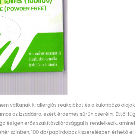
m váltanak ki allergiás reakciókat és a különböző olajokn
mos az izzadásra, ezért érdemes sűrűn cserélni. Ettől füg
ga és igen erős szakítószilárdsággal is rendelkezik, amin
hér színben, 100 db/papírdoboz kiszerelésben érhető el.