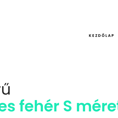
KEZDŐLAP
yű
s fehér S mére