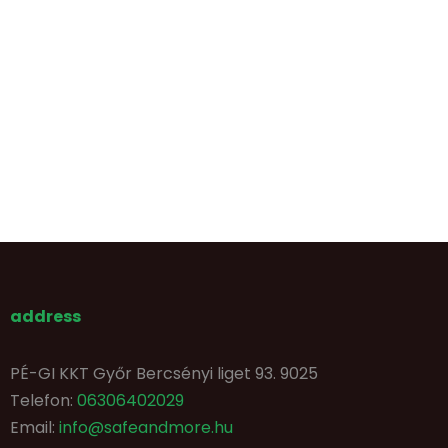
address
PÉ-GI KKT Győr Bercsényi liget 93. 9025
Telefon:
06306402029
Email:
info@safeandmore.hu