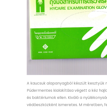
A kaucsuk alapanyagból készült kesztyűk ne
Púdermentes kialakítása végett a kéz hajla
és baktériumok ellen. Kiváló a nyúlékonysá
védőeszközként ismeretes. M méretben, fe