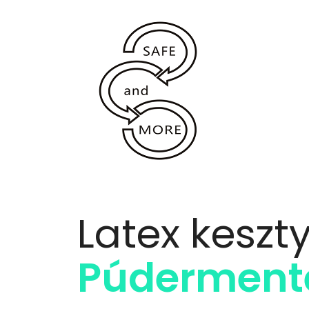
Latex keszt
Púdermente