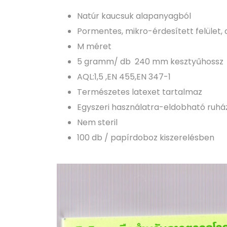
Natúr kaucsuk alapanyagból
Pormentes, mikro-érdesített felület, 
M méret
5 gramm/ db 240 mm kesztyűhossz
AQL:1,5 ,EN 455,EN 347-1
Természetes latexet tartalmaz
Egyszeri használatra-eldobható ruhá
Nem steril
100 db / papírdoboz kiszerelésben