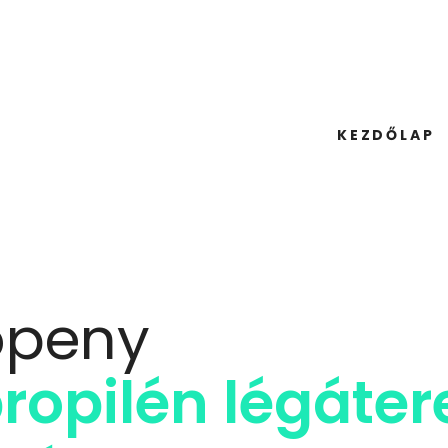
KEZDŐLAP
öpeny
ropilén légáter