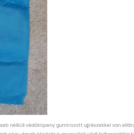
 zseb nélküli védőköpeny gumírozott ujjrészekkel van ellát