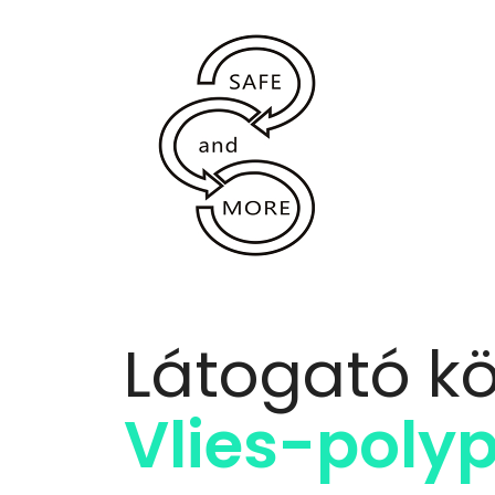
Látogató k
Vlies-polyp