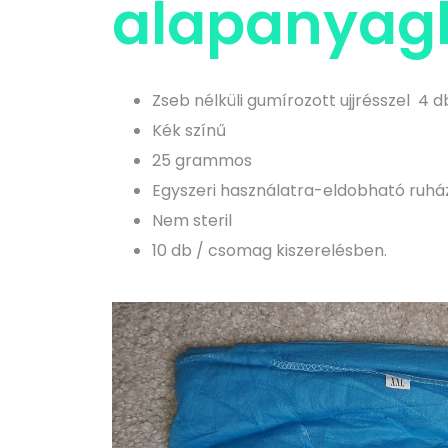
alapanyag
Zseb nélküli gumírozott ujjrésszel 4
Kék színű
25 grammos
Egyszeri használatra-eldobható ruhá
Nem steril
10 db / csomag kiszerelésben.