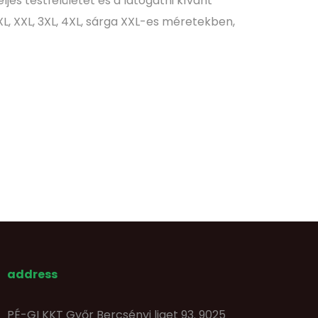
jes testfelületét és a látogatni kívánt
 XL, XXL, 3XL, 4XL, sárga XXL-es méretekben,
address
PÉ-GI KKT Győr Bercsényi liget 93. 9025