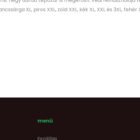
amit négy darab tépőzár is megerősít Védi felhasználója tel
ncssárga XL, piros XXL, zöld XXL, kék XL, XXL és 3XL, fehér
menü
Kezdőlap