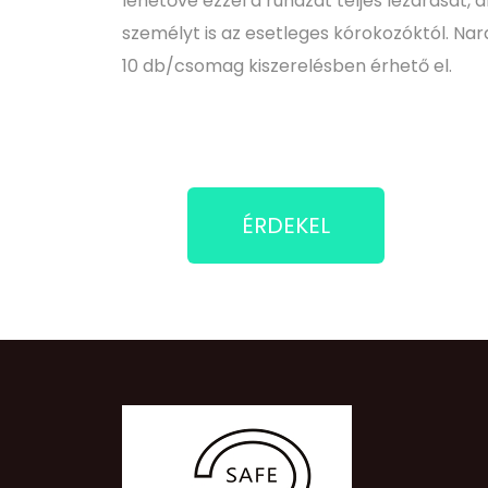
lehetővé ezzel a ruházat teljes lezárását, 
személyt is az esetleges kórokozóktól. Nara
10 db/csomag kiszerelésben érhető el.
ÉRDEKEL