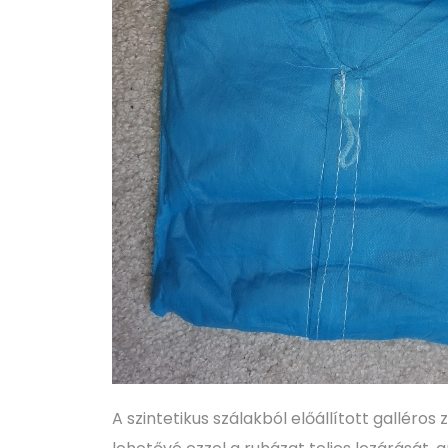
A szintetikus szálakból előállított galléros