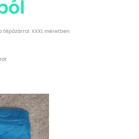
ból
 db tépőzárral XXXL méretben
zat