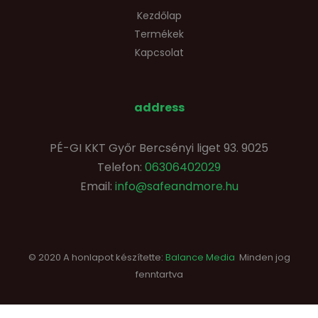
Kezdőlap
Termékek
Kapcsolat
address
PÉ-GI KKT Győr Bercsényi liget 93. 9025
Telefon:
06306402029
Email:
info@safeandmore.hu
© 2020 A honlapot készítette:
Balance Media
Minden jog
fenntartva