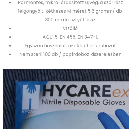
Pormentes, mikro-érdesített ujjvég, a szárrész
felgöngyölt, kétkezes M méret 5,8 gramm/ db
300 mm kesztyűhossz
Vízálló
AQL:1,5, EN 455, EN 347-1.
Egyszeri használatra-eldobható ruházat
Nem steril 100 db / papírdoboz kiszerelésben