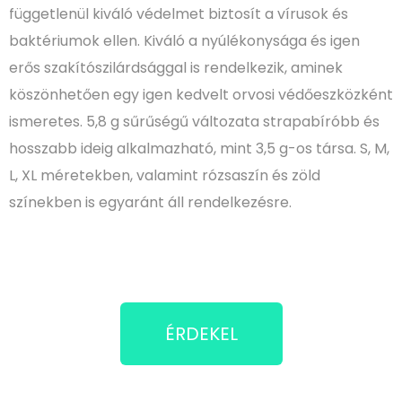
függetlenül kiváló védelmet biztosít a vírusok és
baktériumok ellen. Kiváló a nyúlékonysága és igen
erős szakítószilárdsággal is rendelkezik, aminek
köszönhetően egy igen kedvelt orvosi védőeszközként
ismeretes. 5,8 g sűrűségű változata strapabíróbb és
hosszabb ideig alkalmazható, mint 3,5 g-os társa. S, M,
L, XL méretekben, valamint rózsaszín és zöld
színekben is egyaránt áll rendelkezésre.
ÉRDEKEL