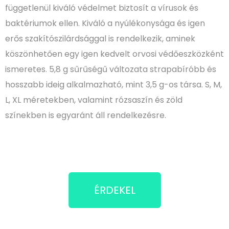
függetlenül kiváló védelmet biztosít a vírusok és
baktériumok ellen. Kiváló a nyúlékonysága és igen
erős szakítószilárdsággal is rendelkezik, aminek
köszönhetően egy igen kedvelt orvosi védőeszközként
ismeretes. 5,8 g sűrűségű változata strapabíróbb és
hosszabb ideig alkalmazható, mint 3,5 g-os társa. S, M,
L, XL méretekben, valamint rózsaszín és zöld
színekben is egyaránt áll rendelkezésre.
ÉRDEKEL