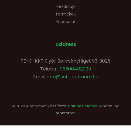
Kezdőlap
Termékek
Kapcsolat
address
PÉ-GI KKT Győr Bercsényi liget 93. 9025
Telefon:
06306402029
Email:
info@safeandmore.hu
© 2020 A honlapot készítette:
Balance Media
Minden jog
fenntartva