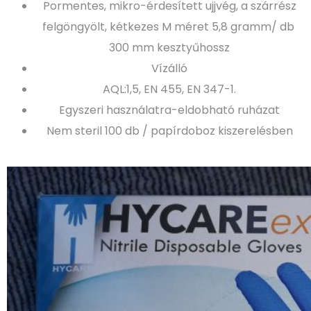
Pormentes, mikro-érdesített ujjvég, a szárrész
felgöngyölt, kétkezes M méret 5,8 gramm/ db
300 mm kesztyűhossz
Vízálló
AQL:1,5, EN 455, EN 347-1.
Egyszeri használatra-eldobható ruházat
Nem steril 100 db / papírdoboz kiszerelésben