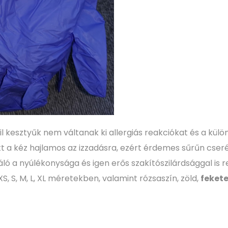
il kesztyűk nem váltanak ki allergiás reakciókat és a kül
t a kéz hajlamos az izzadásra, ezért érdemes sűrűn cserél
iváló a nyúlékonysága és igen erős szakítószilárdsággal is
, S, M, L, XL méretekben, valamint rózsaszín, zöld,
feket