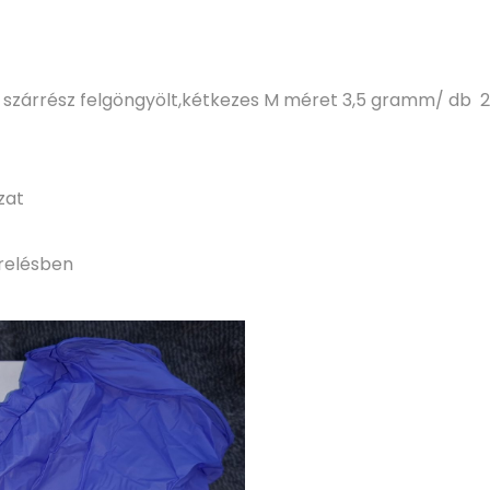
 a szárrész felgöngyölt,kétkezes M méret 3,5 gramm/ db
zat
relésben