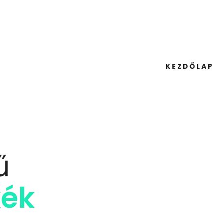
KEZDŐLAP
ű
kék