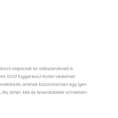
önböző olajoknak és oldószereknek is
ni. Ettől függetlenül kiváló védelmet
 rendelkezik, aminek köszönhetően egy igen
e
, lila, fehér, kék és levendulakék színekben