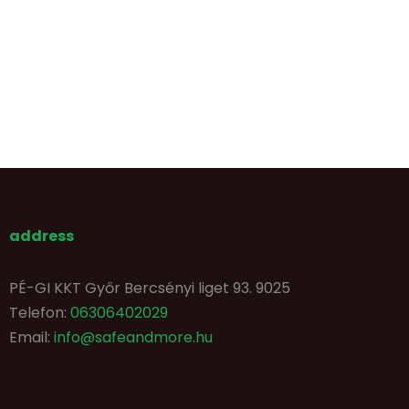
address
PÉ-GI KKT Győr Bercsényi liget 93. 9025
Telefon:
06306402029
Email:
info@safeandmore.hu