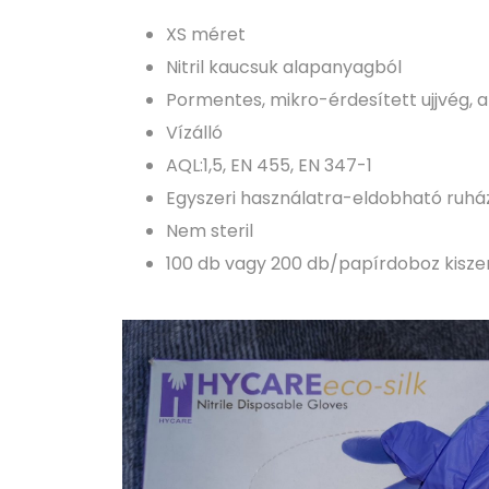
XS méret
Nitril kaucsuk alapanyagból
Pormentes, mikro-érdesített ujjvég,
Vízálló
AQL:1,5, EN 455, EN 347-1
Egyszeri használatra-eldobható ruhá
Nem steril
100 db vagy 200 db/papírdoboz kisze