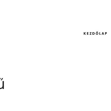
KEZDŐLAP
ű