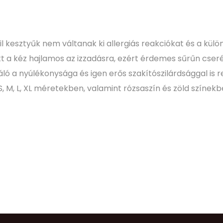
il kesztyűk nem váltanak ki allergiás reakciókat és a kül
t a kéz hajlamos az izzadásra, ezért érdemes sűrűn cserél
iváló a nyúlékonysága és igen erős szakítószilárdsággal is
, M, L, XL méretekben, valamint rózsaszín és zöld színekb