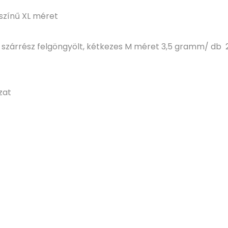
 színű XL méret
 a szárrész felgöngyölt, kétkezes M méret 3,5 gramm/ d
zat