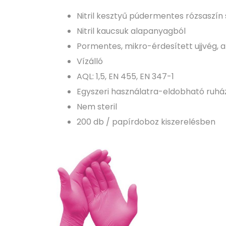
Nitril kesztyű púdermentes rózsaszín
Nitril kaucsuk alapanyagból
Pormentes, mikro-érdesített ujjvég,
Vízálló
AQL: 1,5, EN 455, EN 347-1
Egyszeri használatra-eldobható ruhá
Nem steril
200 db / papírdoboz kiszerelésben