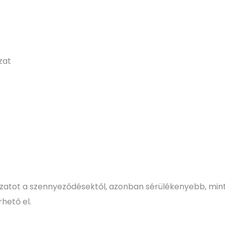
zat
ázatot a szennyeződésektől, azonban sérülékenyebb, mint 
hető el.