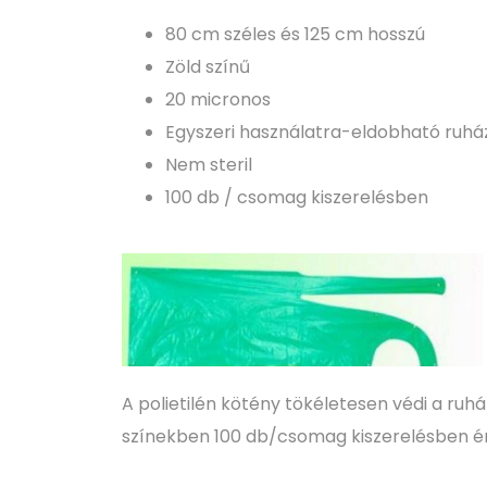
80 cm széles és 125 cm hosszú
Zöld színű
20 micronos
Egyszeri használatra-eldobható ruhá
Nem steril
100 db / csomag kiszerelésben
A polietilén kötény tökéletesen védi a ruh
színekben 100 db/csomag kiszerelésben ér