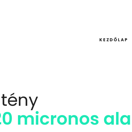
KEZDŐLAP
ötény
 20 micronos a