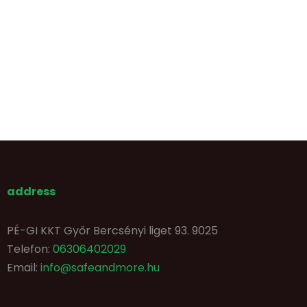
address
PÉ-GI KKT Győr Bercsényi liget 93. 9025
Telefon:
06306402029
Email:
info@safeandmore.hu