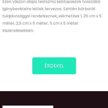
Ezen vászon alapú testszínű sebtapaszok hosszabb
igénybevételre lettek tervezve. Szintén bőrbarát
tulajdonsággal rendelkeznek, elérhetőek 1, 25 cm x 5
méter, 2,5 cm x 5 méter, 5 cm x 5 méter
kiszerelésekben.
ÉRDEKEL