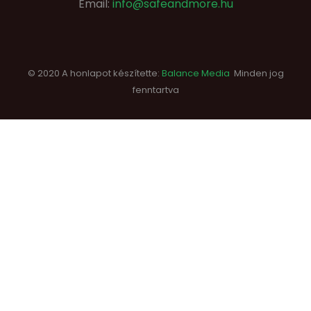
Email:
info@safeandmore.hu
© 2020 A honlapot készítette:
Balance Media
Minden jog
fenntartva