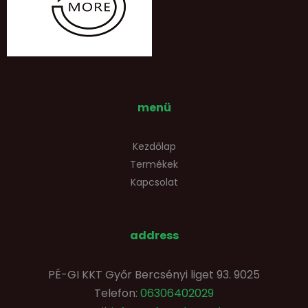
menü
Kezdőlap
Termékek
Kapcsolat
address
PÉ-GI KKT Győr Bercsényi liget 93. 9025
Telefon:
06306402029